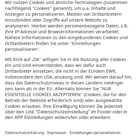
Informationen zur Barrierefreiheit
Datenschutz
Datenschutzeinstellungen
In der sonnenklar.TV Mediathek finden Sie alle Informationen rundum
den TV-Sender sonnenklar.TV!
Das Angebot war mal wieder zu schnell weg? Oder Sie wollen sich Ihre
nächste Traumreise noch einmal gratis etwas genauer anschauen? Dann
stöbern Sie doch in unserem
TV-Programm
und sehen Sie sich dort die
Folgen der letzten Tage nochmal an! Sie würden gerne wissen, was
gerade im TV läuft? Über unseren
Live-Stream
können Sie sonnenklar.TV
online anschauen und die aktuellen Reise-Schnäppchen aus dem
Fernsehen verfolgen! Alle HDTV Infos und Empfangs-Einstellungen
finden Sie
hier
. Dazu gehören Anleitungen zu den Einstellungen bei
Android & iOS Apps sowie der Windows PC App. Für Inspirationen sorgen
die zahlreichen Reisevideos aus allen Kontinenten der Welt - lassen Sie
sich von uns an den Strand, ein der größten Metropolen oder mitten in
den Urlwald entführen! Diverse Videos von Hotels, der Umgebung und