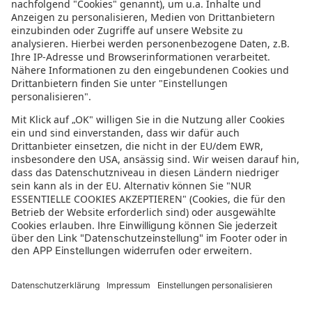
Datenschutz
Datenschutzeinstellungen
In der sonnenklar.TV Mediathek finden Sie alle Informationen rundum
den TV-Sender sonnenklar.TV!
Das Angebot war mal wieder zu schnell weg? Oder Sie wollen sich Ihre
nächste Traumreise noch einmal gratis etwas genauer anschauen? Dann
stöbern Sie doch in unserem
TV-Programm
und sehen Sie sich dort die
Folgen der letzten Tage nochmal an! Sie würden gerne wissen, was
gerade im TV läuft? Über unseren
Live-Stream
können Sie sonnenklar.TV
online anschauen und die aktuellen Reise-Schnäppchen aus dem
Fernsehen verfolgen! Alle HDTV Infos und Empfangs-Einstellungen
finden Sie
hier
. Dazu gehören Anleitungen zu den Einstellungen bei
Android & iOS Apps sowie der Windows PC App. Für Inspirationen sorgen
die zahlreichen Reisevideos aus allen Kontinenten der Welt - lassen Sie
sich von uns an den Strand, ein der größten Metropolen oder mitten in
den Urlwald entführen! Diverse Videos von Hotels, der Umgebung und
unseren Reiseprofis lassen keine Fragen offen.