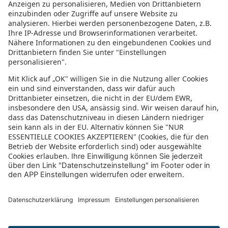
Datenschutzeinstellungen
In der sonnenklar.TV Mediathek finden Sie alle Informationen rundum
den TV-Sender sonnenklar.TV!
Das Angebot war mal wieder zu schnell weg? Oder Sie wollen sich Ihre
nächste Traumreise noch einmal gratis etwas genauer anschauen? Dann
stöbern Sie doch in unserem
TV-Programm
und sehen Sie sich dort die
Folgen der letzten Tage nochmal an! Sie würden gerne wissen, was
gerade im TV läuft? Über unseren
Live-Stream
können Sie sonnenklar.TV
online anschauen und die aktuellen Reise-Schnäppchen aus dem
Fernsehen verfolgen! Alle HDTV Infos und Empfangs-Einstellungen
finden Sie
hier
. Dazu gehören Anleitungen zu den Einstellungen bei
Android & iOS Apps sowie der Windows PC App. Für Inspirationen sorgen
die zahlreichen Reisevideos aus allen Kontinenten der Welt - lassen Sie
sich von uns an den Strand, ein der größten Metropolen oder mitten in
den Urlwald entführen! Diverse Videos von Hotels, der Umgebung und
unseren Reiseprofis lassen keine Fragen offen.