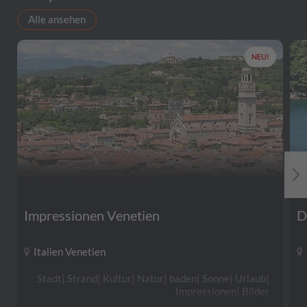
Alle ansehen
NEU!
Impressionen Venetien
D
Italien Venetien
Stadt| Strand| Kultur| Natur| baden| Sonne| Urlaub|
Impressionen| Bilder