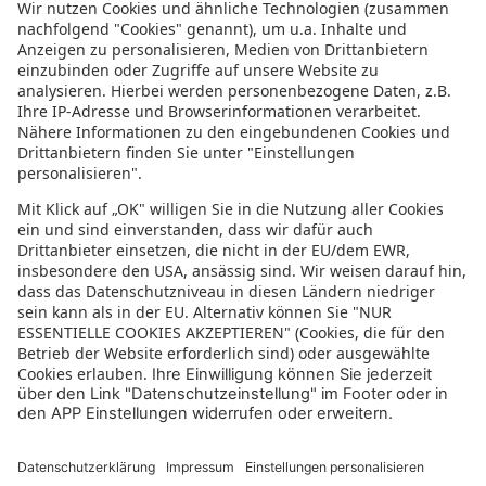
Informationen zur Barrierefreiheit
Datenschutz
Datenschutzeinstellungen
In der sonnenklar.TV Mediathek finden Sie alle Informationen rundum
den TV-Sender sonnenklar.TV!
Das Angebot war mal wieder zu schnell weg? Oder Sie wollen sich Ihre
nächste Traumreise noch einmal gratis etwas genauer anschauen? Dann
stöbern Sie doch in unserem
TV-Programm
und sehen Sie sich dort die
Folgen der letzten Tage nochmal an! Sie würden gerne wissen, was
gerade im TV läuft? Über unseren
Live-Stream
können Sie sonnenklar.TV
online anschauen und die aktuellen Reise-Schnäppchen aus dem
Fernsehen verfolgen! Alle HDTV Infos und Empfangs-Einstellungen
finden Sie
hier
. Dazu gehören Anleitungen zu den Einstellungen bei
Android & iOS Apps sowie der Windows PC App. Für Inspirationen sorgen
die zahlreichen Reisevideos aus allen Kontinenten der Welt - lassen Sie
sich von uns an den Strand, ein der größten Metropolen oder mitten in
den Urlwald entführen! Diverse Videos von Hotels, der Umgebung und