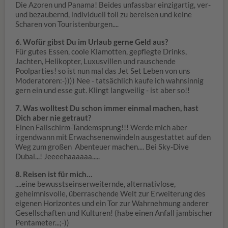
Die Azoren und Panama! Beides unfassbar einzigartig, ver-
und bezaubernd, individuell toll zu bereisen und keine
Scharen von Touristenburgen....
6. Wofür gibst Du im Urlaub gerne Geld aus?
Für gutes Essen, coole Klamotten, gepflegte Drinks,
Jachten, Helikopter, Luxusvillen und rauschende
Poolparties! so ist nun mal das Jet Set Leben von uns
Moderatoren:-)))) Nee - tatsächlich kaufe ich wahnsinnig
gern ein und esse gut. Klingt langweilig - ist aber so!!
7. Was wolltest Du schon immer einmal machen, hast
Dich aber nie getraut?
Einen Fallschirm-Tandemsprung!!! Werde mich aber
irgendwann mit Erwachsenenwindeln ausgestattet auf den
Weg zum großen Abenteuer machen.... Bei Sky-Dive
Dubai...! Jeeeehaaaaaa.....
8. Reisen ist für mich…
....eine bewusstseinserweiternde, alternativlose,
geheimnisvolle, überraschende Welt zur Erweiterung des
eigenen Horizontes und ein Tor zur Wahrnehmung anderer
Gesellschaften und Kulturen! (habe einen Anfall jambischer
Pentameter...;-))