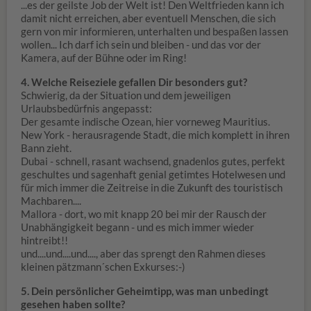
...es der geilste Job der Welt ist! Den Weltfrieden kann ich
damit nicht erreichen, aber eventuell Menschen, die sich
gern von mir informieren, unterhalten und bespaßen lassen
wollen... Ich darf ich sein und bleiben - und das vor der
Kamera, auf der Bühne oder im Ring!
4. Welche Reiseziele gefallen Dir besonders gut?
Schwierig, da der Situation und dem jeweiligen
Urlaubsbedürfnis angepasst:
Der gesamte indische Ozean, hier vorneweg Mauritius.
New York - herausragende Stadt, die mich komplett in ihren
Bann zieht.
Dubai - schnell, rasant wachsend, gnadenlos gutes, perfekt
geschultes und sagenhaft genial getimtes Hotelwesen und
für mich immer die Zeitreise in die Zukunft des touristisch
Machbaren....
Mallora - dort, wo mit knapp 20 bei mir der Rausch der
Unabhängigkeit begann - und es mich immer wieder
hintreibt!!
und....und....und...., aber das sprengt den Rahmen dieses
kleinen pätzmann´schen Exkurses:-)
5. Dein persönlicher Geheimtipp, was man unbedingt
gesehen haben sollte?