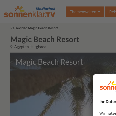
Themenwelten
Rei
Reisevideo Magic Beach Resort
Magic Beach Resort
Ägypten Hurghada
Magic Beach Resort