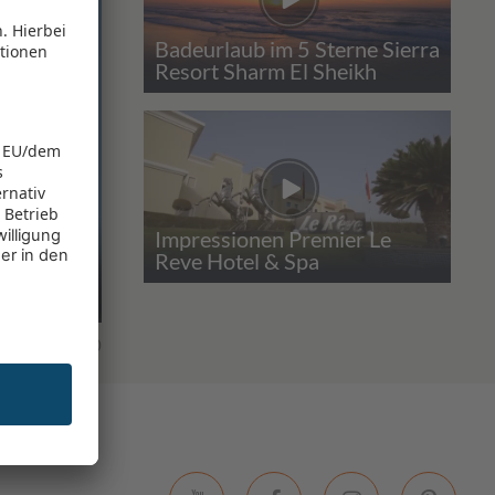
Badeurlaub im 5 Sterne Sierra
Resort Sharm El Sheikh
Impressionen Premier Le
Reve Hotel & Spa
fe
0
0