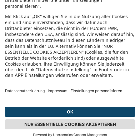
In der sonnenklar.TV Mediathek finden Sie alle Informationen rundum
den TV-Sender sonnenklar.TV!
Das Angebot war mal wieder zu schnell weg? Oder Sie wollen sich Ihre
nächste Traumreise noch einmal gratis etwas genauer anschauen? Dann
stöbern Sie doch in unserem
TV-Programm
und sehen Sie sich dort die
Folgen der letzten Tage nochmal an! Sie würden gerne wissen, was
gerade im TV läuft? Über unseren
Live-Stream
können Sie sonnenklar.TV
online anschauen und die aktuellen Reise-Schnäppchen aus dem
Fernsehen verfolgen! Alle HDTV Infos und Empfangs-Einstellungen
finden Sie
hier
. Dazu gehören Anleitungen zu den Einstellungen bei
Android & iOS Apps sowie der Windows PC App. Für Inspirationen sorgen
die zahlreichen Reisevideos aus allen Kontinenten der Welt - lassen Sie
sich von uns an den Strand, ein der größten Metropolen oder mitten in
den Urlwald entführen! Diverse Videos von Hotels, der Umgebung und
unseren Reiseprofis lassen keine Fragen offen.
© 2026 sonnenklar.TV
All rights reserved.