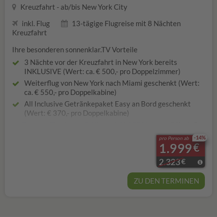
Kreuzfahrt - ab/bis New York City
inkl. Flug
13-tägige Flugreise mit 8 Nächten
Kreuzfahrt
Ihre besonderen sonnenklar.TV Vorteile
3 Nächte vor der Kreuzfahrt in New York bereits
INKLUSIVE (Wert: ca. € 500,- pro Doppelzimmer)
Weiterflug von New York nach Miami geschenkt (Wert:
ca. € 550,- pro Doppelkabine)
All Inclusive Getränkepaket Easy an Bord geschenkt
(Wert: € 370,- pro Doppelkabine)
Zug zum Flug in der 2. Klasse inkl. ICE Nutzung
(Wert: €
132,- pro Zimmer)
-14%
pro Person ab
1.999
€
2.323
€
ZU DEN TERMINEN