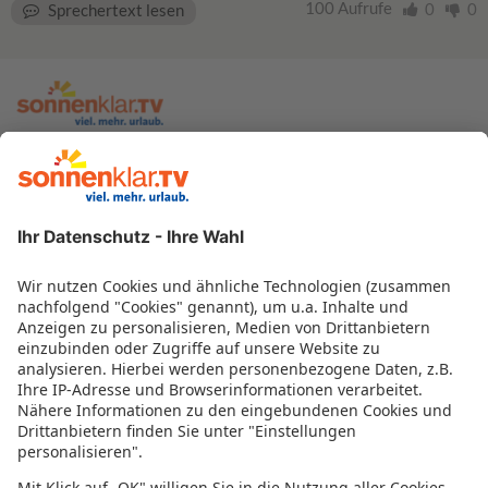
100 Aufrufe
0
0
Sprechertext lesen
zur sonnenklar.TV Webseite
Moderatoren
Empfangsdaten
Impressum
Informationen zur Barrierefreiheit
Datenschutz
Datenschutzeinstellungen