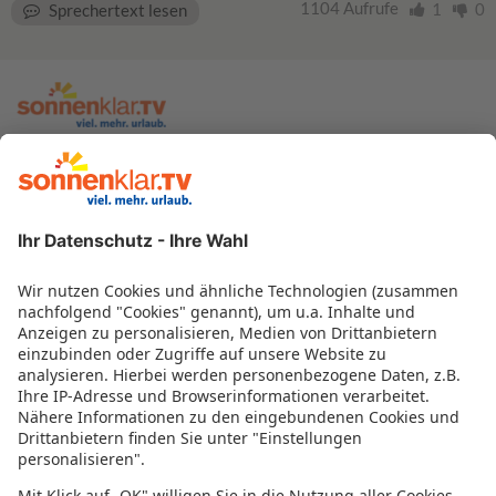
1104 Aufrufe
1
0
Sprechertext lesen
zur sonnenklar.TV Webseite
Moderatoren
Empfangsdaten
Impressum
Informationen zur Barrierefreiheit
Datenschutz
Datenschutzeinstellungen