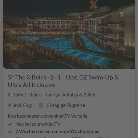
Minikühlschrank wird täglich mit stillem Wasser,
Mineralwasser und Softgetränken bestückt und es wird
täglich aufgefüllt
Liegen, Schirme und Badetücher sind am Strand mit
Strandbar inklusive
Wi-Fi ist im Hotel und am Strand inklusive
Zug zum Flug inklusive – 2. Klasse mit ICE-Nutzung
(Wert: € 132,- pro Zimmer)
Der Sandstrand ist es etwa 350 m entfernt, ein
kostenloser Shuttle steht mehrmals täglich zur
Verfügung
Jetzt buchen und profitieren!
5* The X Belek -2=1 - Upg. DZ Swim-Up &
Ultra All Inclusive
Türkei - Belek - Kadriye, Antalya & Belek
inkl. Flug
15-tägige Flugreise
Ihre besonderen sonnenklar.TV Vorteile
Neu bei sonnenklar.TV
2 Wochen reisen nur eine Woche zahlen