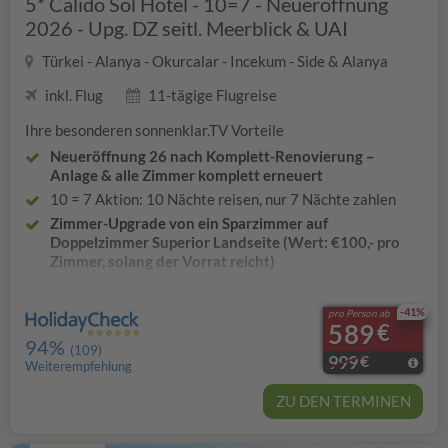
5* Calido Sol Hotel - 10=7 - Neueröffnung
40% Rabatt auf Wäscheservice bei Aufenthalten von 14
2026 - Upg. DZ seitl. Meerblick & UAI
Tagen oder länger
Türkei - Alanya - Okurcalar - Incekum - Side & Alanya
Kostenloser „Mary Alanya Club Benefit“ für jeden
Erwachsenen. (An einem festgelegten Wochentag: alle
inkl. Flug
11-tägige Flugreise
Kurse
➔ traditionelle Kinderspiele, Kochkurse,
Türkischunterricht, Malkurse)
Ihre besonderen sonnenklar.TV Vorteile
WLAN, in der gesamten Anlage auch am Strand
Neueröffnung 26 nach Komplett-Renovierung –
Zahlreiche Einkaufsmöglichkeiten befinden sich in
Anlage & alle Zimmer komplett erneuert
unmittelbarer Umgebung des Hotels
10 = 7 Aktion: 10 Nächte reisen, nur 7 Nächte zahlen
Zum Stadtzentrum von Avsallar sind es ca. 1 km
Zimmer-Upgrade von ein Sparzimmer auf
Zug zum Flug inklusive – 2. Klasse mit ICE-Nutzung
Doppelzimmer Superior Landseite (Wert: €100,- pro
(Wert: € 132,- pro Zimmer)
Zimmer, solang der Vorrat reicht)
Zimmer-Upgrade von ein Doppelzimmer Superior
Landblick auf ein Doppelzimmer Superior seitlicher
-41%
pro Person ab
Meerblick (Wert: €130,- pro Zimmer, solang der Vorrat
589
€
reicht)
94%
(109)
999
€
Kein Einzelzimmerzuschlag im Super Sparzimmer
Weiterempfehlung
Kein Einzelzimmerzuschlag im Superior Landview
ZU DEN TERMINEN
Upgrade auf Ultra All Inclusive
(Wert: 110 € pro
Zimmer)