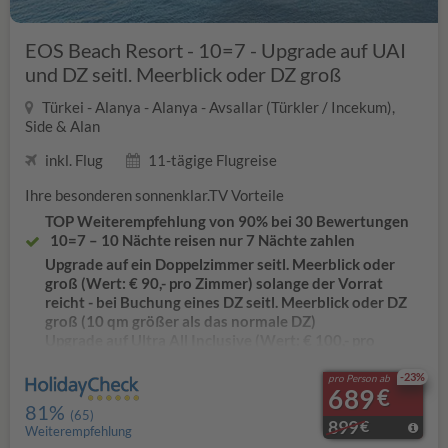
Am Pool und am Strand sind Sonnenschirme, Liegen mit
Auflagen und Badetücher inklusive
EOS Beach Resort - 10=7 - Upgrade auf UAI
Sport inklusive: Billard sowie Fitnesscenter - Paddle
und DZ seitl. Meerblick oder DZ groß
Court.
Kostenloses WLAN in der gesamten Anlage
Türkei - Alanya - Alanya - Avsallar (Türkler / Incekum),
Rail & Fly inklusive – 2. Klasse mit ICE-Nutzung
Side & Alan
inkl. Flug
11-tägige Flugreise
Ihre besonderen sonnenklar.TV Vorteile
TOP Weiterempfehlung von
90
% bei 30 Bewertungen
10=7 – 10 Nächte reisen nur 7 Nächte zahlen
Upgrade auf ein Doppelzimmer seitl. Meerblick oder
groß (Wert: € 90,- pro Zimmer) solange der Vorrat
reicht - bei Buchung eines DZ seitl. Meerblick oder DZ
groß (10 qm größer als das normale DZ)
Upgrade auf Ultra All Inclusive
(Wert: € 100,- pro
Zimmer) - bei Buchung von
Ultra All Inclusive
Diverse lokale alkoholische und alkoholfreie Getränke
-23%
pro Person ab
689
€
sowie einige Importgetränke an den jeweils geöffneten
81%
Bars
(65)
899
€
Weiterempfehlung
unser Genußpaket (WERT: €70,- pro Zimmer)