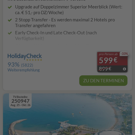
Upgrade auf Doppelzimmer Superior Meerblick (Wert:
ca. € 51,- pro DZ/Woche)
2 Stopp Transfer - Es werden maximal 2 Hotels pro
Transfer angefahren
Early Check-In und Late Check-Out (nach
Verfügbarkeit)
Obst und Wein bei Ankunft auf dem Zimmer
1x Strandtasche pro Zimmer
-33%
pro Person ab
599
€
40% Ermäßigung auf Wäscheservice
93%
(5822)
Flex4Kiss Tarif bei Neubuchung bis einschließlich
899
€
Weiterempfehlung
30.06.2026 inklusive*
ZU DEN TERMINEN
TV-Bestellnr.
250947
Aug. 25 - Okt. 26