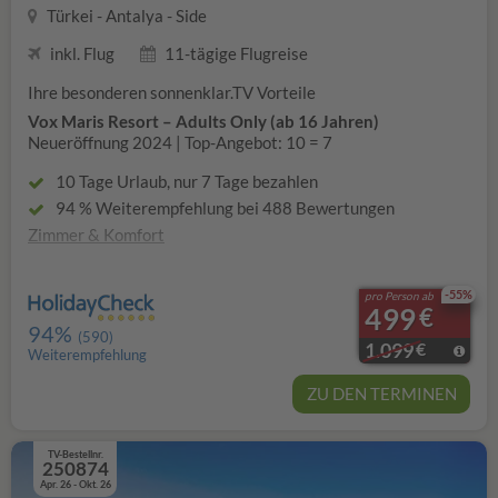
Türkei - Antalya - Side
inkl. Flug
11-tägige Flugreise
Ihre besonderen sonnenklar.TV Vorteile
Vox Maris Resort – Adults Only (ab 16 Jahren)
Neueröffnung 2024 | Top-Angebot: 10 = 7
10 Tage Urlaub, nur 7 Tage bezahlen
94 % Weiterempfehlung bei 488 Bewertungen
Zimmer & Komfort
Kostenloses Upgrade von einem Doppelzimmer
Meerblick auf ein Doppelzimmer Swim-UP
(Wert ca.
-55%
pro Person ab
499
€
260 €, solange verfügbar)
94%
(590)
Außerdem:
1.099
€
Weiterempfehlung
Kostenloses upgrade vom Doppelzimmer Landseite zum
Doppelzimmer Superior (Aufenthalt 01.04 bis 31.05)
ZU DEN TERMINEN
Einzelzimmer ohne Zuschlag (Aufenthalt 01.04 bis
31.05)
TV-Bestellnr.
Kostenloses upgarde vom Superior Doppelzimmer zum
250874
Superior Doppelzimmer Poolview (Aufenthalt 01.04 bis
Apr. 26 - Okt. 26