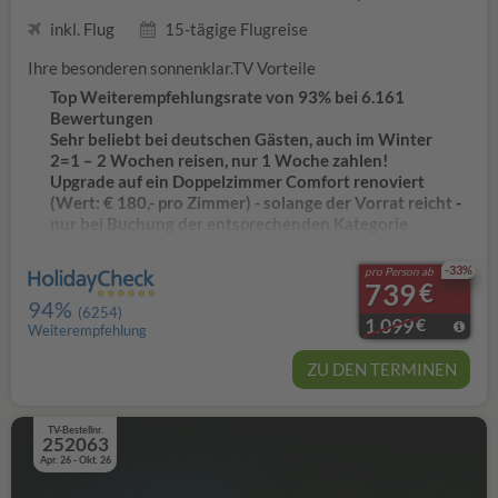
inkl. Flug
15-tägige Flugreise
Ihre besonderen sonnenklar.TV Vorteile
Top Weiterempfehlungsrate von 93% bei 6.161
Bewertungen
Sehr beliebt bei deutschen Gästen, auch im Winter
2=1 – 2 Wochen reisen, nur 1 Woche zahlen!
Upgrade auf ein Doppelzimmer Comfort renoviert
(Wert: € 180,- pro Zimmer) - solange der Vorrat reicht -
nur bei Buchung der entsprechenden Kategorie
unser Genusspaket
Eine kostenlose Gesichtsmaske pro Erwachsenen
-33%
pro Person ab
739
€
Kostenlose Massage (15 Minuten)
94%
(6254)
Ein Obstkorb und eine Flasche Wein warten bei Ihrer
1.099
€
Weiterempfehlung
Ankunft in Ihrem Zimmer
20% Rabatt im Spa
ZU DEN TERMINEN
10% Gutschein für das größte Optik Fachgeschäft der
Welt mit über 80.000 Brillen in Side
TV-Bestellnr.
Verpflegung: All Inclusive mit lokalen alkoholfreien und
252063
alkoholischen Getränken von 10-24 Uhr
Apr. 26 - Okt. 26
1x pro Aufenthalt Abendessen im À-la-carte-Restaurant