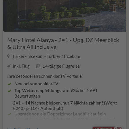
Sonnenschirme und Badetücher inklusive
Das Hotel befindet sich direkt am Strand
Zug zum Flug in der 2. Klasse inkl. ICE Nutzung (Wert: €
132,- pro Zimmer)
Mary Hotel Alanya - 2=1 - Upg. DZ Meerblick
& Ultra All Inclusive
Türkei - Incekum - Türkler / Incekum
inkl. Flug
14-tägige Flugreise
Ihre besonderen sonnenklar.TV Vorteile
Neu bei sonnenklar.TV
Top Weiterempfehlungsrate
92% bei 1.691
Bewertungen
2=1 – 14 Nächte bleiben, nur 7 Nächte zahlen! (Wert:
€240,- pr DZ / Aufenthalt)
Upgrade von ein Doppelzimer Landblick auf ein
Doppelzimmer Meerblick (Wert: €120,- pro Zimmer) -
solang der Vorrat reicht - bei Buchen eines DZ
-50%
pro Person ab