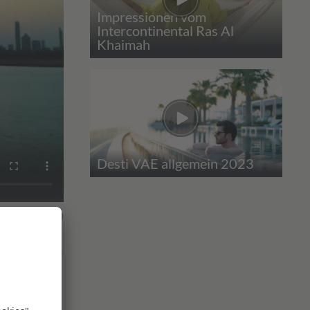
Impressionen vom
Intercontinental Ras Al
Khaimah
Desti VAE allgemein 2023
fe
1
0