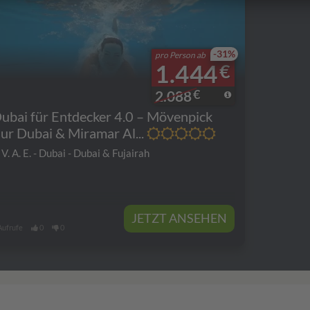
-31%
pro Person ab
1.444
€
€
2.088
ubai für Entdecker 4.0 – Mövenpick
ur Dubai & Miramar Al...
V. A. E. - Dubai - Dubai & Fujairah
JETZT ANSEHEN
Aufrufe
0
0