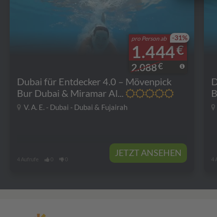
-31%
pro Person ab
1.444
€
€
2.088
Dubai für Entdecker 4.0 – Mövenpick
D
Bur Dubai & Miramar Al...
B
V. A. E. - Dubai - Dubai & Fujairah
JETZT ANSEHEN
4 Aufrufe
0
0
4 