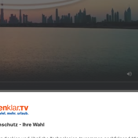
239 Aufru
gestellt
ür Entdecker 4.0 – Mövenpick Bur
 Miramar Al Aqah Resort
 - Dubai - Dubai & Fujairah