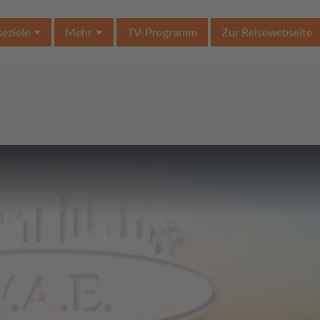
seziele
Mehr
TV-Programm
Zur Reisewebseite