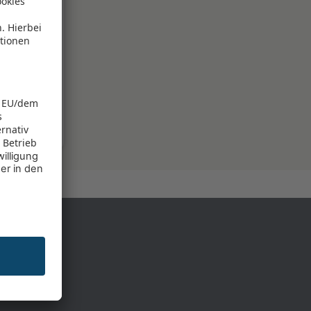
-31%
son ab
444
€
€
8
RMINEN