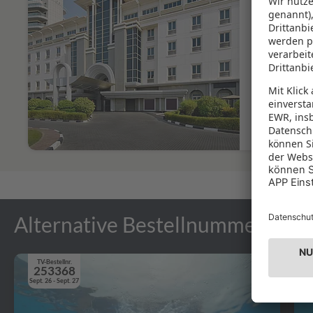
inkl. Fl
Ihre beson
Erlebn
(Wert:
Upgrad
Execut
Dubai 
Upgrad
Upgrade
452,- 
Gutsch
Bereic
Alternative Bestellnummer Ang
TV-Bestellnr.
253368
Sept. 26 - Sept. 27
S