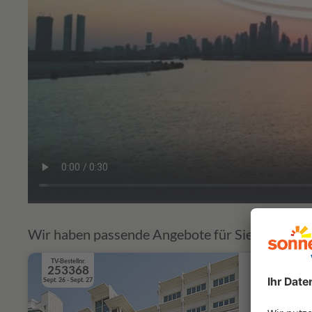
Wir haben passende Angebote für Sie zusammen
TV-Bestellnr.
253368
Dubai f
Sept. 26 - Sept. 27
Dubai &
V. A. E.