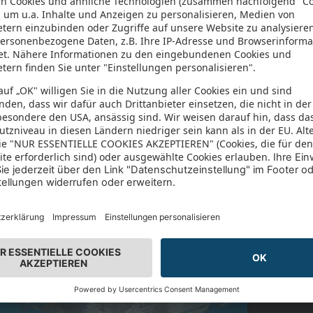
ug
14- bzw. 15-tägige Flugreise
deren sonnenklar.TV Vorteile
pro Per
1.
ispaket "Dubai für Entdecker" mit 4 Ausflügen
 € 490,- pro Zimmer)
2.08
e auf ein Executive Zimmer inkl. Zugang zur
ive Lounge und Upgrade auf Halbpension Plus in
ZU DEN TE
(Wert: ca. € 210,- pro Zimmer)
e auf DZ Superior seitlicher Meerblick und
 auf Ultra All Inclusive in Fujairah (Wert: ca. €
pro Zimmer)
ein über € 25,- pro Person/Aufenthalt für den Spa-
h in Fujairah
ebote
TV-Bestellnr.
253368
ept. 26 - Sept. 27