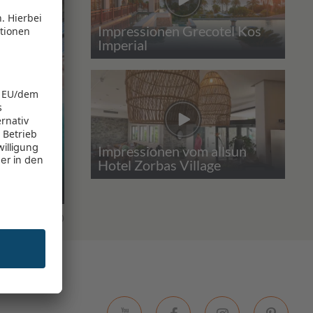
Impressionen Grecotel Kos
Imperial
Impressionen vom allsun
Hotel Zorbas Village
fe
2
0