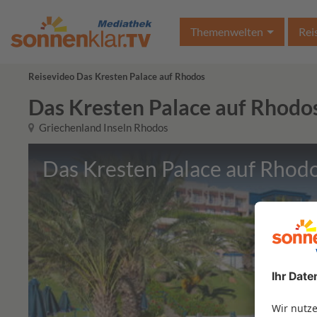
Themenwelten
Rei
Reisevideo Das Kresten Palace auf Rhodos
Das Kresten Palace auf Rhodo
Griechenland Inseln Rhodos
Das Kresten Palace auf Rhod