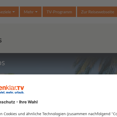
seziele
Mehr
TV-Programm
Zur Reisewebseite
s
os