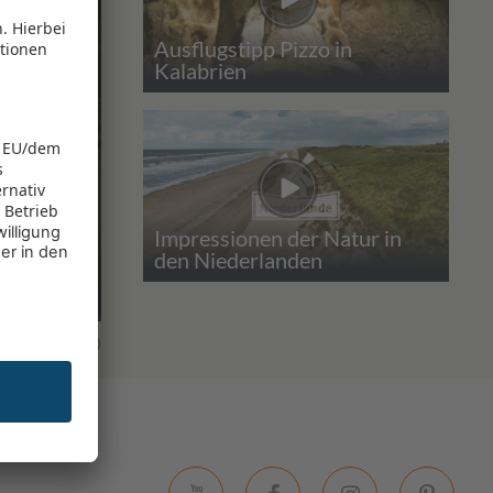
Ausflugstipp Pizzo in
Kalabrien
Impressionen der Natur in
den Niederlanden
fe
0
0