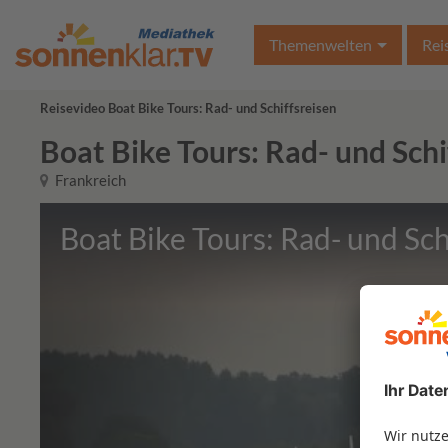
Themenwelten
Rei
Reisevideo Boat Bike Tours: Rad- und Schiffsreisen
Boat Bike Tours: Rad- und Schi
Frankreich
Boat Bike Tours: Rad- und Sch