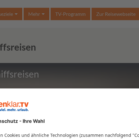
seziele
Mehr
TV-Programm
Zur Reisewebseite
ffsreisen
iffsreisen