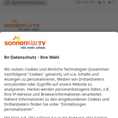
86 Aufrufe
0
0
Sprechertext lesen
zur sonnenklar.TV Webseite
Moderatoren
Empfangsdaten
Impressum
Informationen zur Barrierefreiheit
Datenschutz
Datenschutzeinstellungen