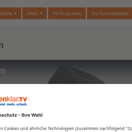
seziele
Mehr
TV-Programm
Zur Reisewebseite
n
an