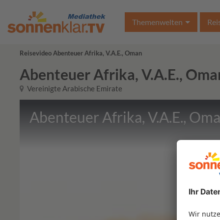
Themenwelten
Rei
Reisevideo Abenteuer Afrika, V.A.E., Oman
Abenteuer Afrika, V.A.E., Oma
Vereinigte Arabische Emirate
Abenteuer Afrika, V.A.E., Om