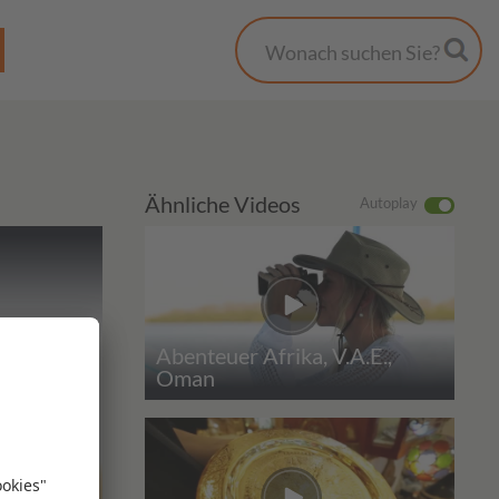
Ähnliche Videos
Autoplay
Abenteuer Afrika, V.A.E.,
Oman