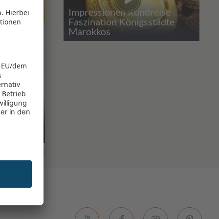
Impressionen Rundreise
Faszination Königsstädte
Marokkos
fe
0
0