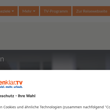
seziele
Mehr
TV-Programm
Zur Reisewebseite
en