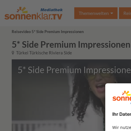
Themenwelten
Rei
Reisevideo 5* Side Premium Impressionen
5* Side Premium Impressionen
Türkei Türkische Riviera Side
5* Side Premium Impression