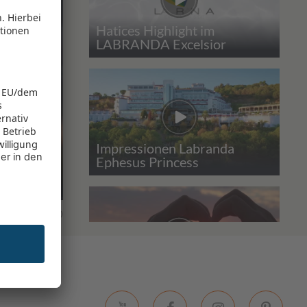
Hatices Highlight im
LABRANDA Excelsior
Impressionen Labranda
Ephesus Princess
fe
0
0
5* Palm Wings Ephesus
Resort Hotel Impressionen