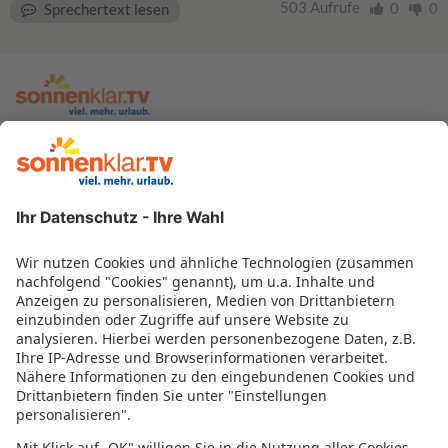
503 Aufrufe
0
0
Sprechertext lesen
zur sonnenklar.TV Webseite
Moderatoren
Empfangsdaten
Impressum
Informationen zur Barrierefreiheit
Datenschutz
Datenschutzeinstellungen