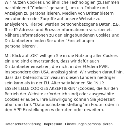
Informationen zur Barrierefreiheit
Datenschutz
Datenschutzeinstellungen
In der sonnenklar.TV Mediathek finden Sie alle Informationen rundum
den TV-Sender sonnenklar.TV!
Das Angebot war mal wieder zu schnell weg? Oder Sie wollen sich Ihre
nächste Traumreise noch einmal gratis etwas genauer anschauen? Dann
stöbern Sie doch in unserem
TV-Programm
und sehen Sie sich dort die
Folgen der letzten Tage nochmal an! Sie würden gerne wissen, was
gerade im TV läuft? Über unseren
Live-Stream
können Sie sonnenklar.TV
online anschauen und die aktuellen Reise-Schnäppchen aus dem
Fernsehen verfolgen! Alle HDTV Infos und Empfangs-Einstellungen
finden Sie
hier
. Dazu gehören Anleitungen zu den Einstellungen bei
Android & iOS Apps sowie der Windows PC App. Für Inspirationen sorgen
die zahlreichen Reisevideos aus allen Kontinenten der Welt - lassen Sie
sich von uns an den Strand, ein der größten Metropolen oder mitten in
den Urlwald entführen! Diverse Videos von Hotels, der Umgebung und