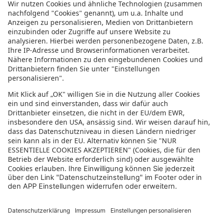
Informationen zur Barrierefreiheit
Datenschutz
Datenschutzeinstellungen
In der sonnenklar.TV Mediathek finden Sie alle Informationen rundum
den TV-Sender sonnenklar.TV!
Das Angebot war mal wieder zu schnell weg? Oder Sie wollen sich Ihre
nächste Traumreise noch einmal gratis etwas genauer anschauen? Dann
stöbern Sie doch in unserem
TV-Programm
und sehen Sie sich dort die
Folgen der letzten Tage nochmal an! Sie würden gerne wissen, was
gerade im TV läuft? Über unseren
Live-Stream
können Sie sonnenklar.TV
online anschauen und die aktuellen Reise-Schnäppchen aus dem
Fernsehen verfolgen! Alle HDTV Infos und Empfangs-Einstellungen
finden Sie
hier
. Dazu gehören Anleitungen zu den Einstellungen bei
Android & iOS Apps sowie der Windows PC App. Für Inspirationen sorgen
die zahlreichen Reisevideos aus allen Kontinenten der Welt - lassen Sie
sich von uns an den Strand, ein der größten Metropolen oder mitten in
den Urlwald entführen! Diverse Videos von Hotels, der Umgebung und