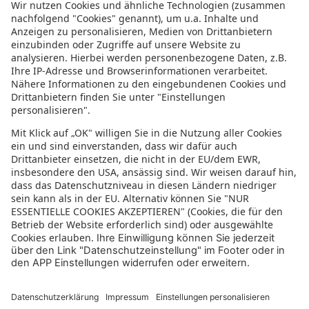
Informationen zur Barrierefreiheit
Datenschutz
Datenschutzeinstellungen
In der sonnenklar.TV Mediathek finden Sie alle Informationen rundum
den TV-Sender sonnenklar.TV!
Das Angebot war mal wieder zu schnell weg? Oder Sie wollen sich Ihre
nächste Traumreise noch einmal gratis etwas genauer anschauen? Dann
stöbern Sie doch in unserem
TV-Programm
und sehen Sie sich dort die
Folgen der letzten Tage nochmal an! Sie würden gerne wissen, was
gerade im TV läuft? Über unseren
Live-Stream
können Sie sonnenklar.TV
online anschauen und die aktuellen Reise-Schnäppchen aus dem
Fernsehen verfolgen! Alle HDTV Infos und Empfangs-Einstellungen
finden Sie
hier
. Dazu gehören Anleitungen zu den Einstellungen bei
Android & iOS Apps sowie der Windows PC App. Für Inspirationen sorgen
die zahlreichen Reisevideos aus allen Kontinenten der Welt - lassen Sie
sich von uns an den Strand, ein der größten Metropolen oder mitten in
den Urlwald entführen! Diverse Videos von Hotels, der Umgebung und