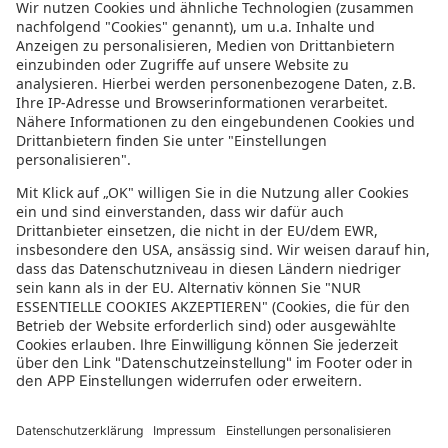
Informationen zur Barrierefreiheit
Datenschutz
Datenschutzeinstellungen
In der sonnenklar.TV Mediathek finden Sie alle Informationen rundum
den TV-Sender sonnenklar.TV!
Das Angebot war mal wieder zu schnell weg? Oder Sie wollen sich Ihre
nächste Traumreise noch einmal gratis etwas genauer anschauen? Dann
stöbern Sie doch in unserem
TV-Programm
und sehen Sie sich dort die
Folgen der letzten Tage nochmal an! Sie würden gerne wissen, was
gerade im TV läuft? Über unseren
Live-Stream
können Sie sonnenklar.TV
online anschauen und die aktuellen Reise-Schnäppchen aus dem
Fernsehen verfolgen! Alle HDTV Infos und Empfangs-Einstellungen
finden Sie
hier
. Dazu gehören Anleitungen zu den Einstellungen bei
Android & iOS Apps sowie der Windows PC App. Für Inspirationen sorgen
die zahlreichen Reisevideos aus allen Kontinenten der Welt - lassen Sie
sich von uns an den Strand, ein der größten Metropolen oder mitten in
den Urlwald entführen! Diverse Videos von Hotels, der Umgebung und