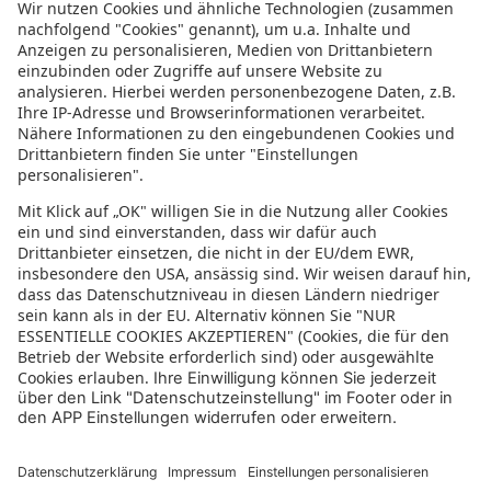
Informationen zur Barrierefreiheit
Datenschutz
Datenschutzeinstellungen
In der sonnenklar.TV Mediathek finden Sie alle Informationen rundum
den TV-Sender sonnenklar.TV!
Das Angebot war mal wieder zu schnell weg? Oder Sie wollen sich Ihre
nächste Traumreise noch einmal gratis etwas genauer anschauen? Dann
stöbern Sie doch in unserem
TV-Programm
und sehen Sie sich dort die
Folgen der letzten Tage nochmal an! Sie würden gerne wissen, was
gerade im TV läuft? Über unseren
Live-Stream
können Sie sonnenklar.TV
online anschauen und die aktuellen Reise-Schnäppchen aus dem
Fernsehen verfolgen! Alle HDTV Infos und Empfangs-Einstellungen
finden Sie
hier
. Dazu gehören Anleitungen zu den Einstellungen bei
Android & iOS Apps sowie der Windows PC App. Für Inspirationen sorgen
die zahlreichen Reisevideos aus allen Kontinenten der Welt - lassen Sie
sich von uns an den Strand, ein der größten Metropolen oder mitten in
den Urlwald entführen! Diverse Videos von Hotels, der Umgebung und