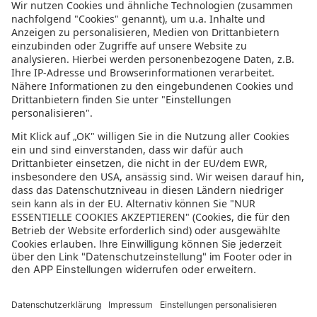
Informationen zur Barrierefreiheit
Datenschutz
Datenschutzeinstellungen
In der sonnenklar.TV Mediathek finden Sie alle Informationen rundum
den TV-Sender sonnenklar.TV!
Das Angebot war mal wieder zu schnell weg? Oder Sie wollen sich Ihre
nächste Traumreise noch einmal gratis etwas genauer anschauen? Dann
stöbern Sie doch in unserem
TV-Programm
und sehen Sie sich dort die
Folgen der letzten Tage nochmal an! Sie würden gerne wissen, was
gerade im TV läuft? Über unseren
Live-Stream
können Sie sonnenklar.TV
online anschauen und die aktuellen Reise-Schnäppchen aus dem
Fernsehen verfolgen! Alle HDTV Infos und Empfangs-Einstellungen
finden Sie
hier
. Dazu gehören Anleitungen zu den Einstellungen bei
Android & iOS Apps sowie der Windows PC App. Für Inspirationen sorgen
die zahlreichen Reisevideos aus allen Kontinenten der Welt - lassen Sie
sich von uns an den Strand, ein der größten Metropolen oder mitten in
den Urlwald entführen! Diverse Videos von Hotels, der Umgebung und