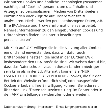
Informationen zur Barrierefreiheit
Datenschutz
Datenschutzeinstellungen
In der sonnenklar.TV Mediathek finden Sie alle Informationen rundum
den TV-Sender sonnenklar.TV!
Das Angebot war mal wieder zu schnell weg? Oder Sie wollen sich Ihre
nächste Traumreise noch einmal gratis etwas genauer anschauen? Dann
stöbern Sie doch in unserem
TV-Programm
und sehen Sie sich dort die
Folgen der letzten Tage nochmal an! Sie würden gerne wissen, was
gerade im TV läuft? Über unseren
Live-Stream
können Sie sonnenklar.TV
online anschauen und die aktuellen Reise-Schnäppchen aus dem
Fernsehen verfolgen! Alle HDTV Infos und Empfangs-Einstellungen
finden Sie
hier
. Dazu gehören Anleitungen zu den Einstellungen bei
Android & iOS Apps sowie der Windows PC App. Für Inspirationen sorgen
die zahlreichen Reisevideos aus allen Kontinenten der Welt - lassen Sie
sich von uns an den Strand, ein der größten Metropolen oder mitten in
den Urlwald entführen! Diverse Videos von Hotels, der Umgebung und