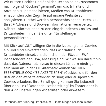
Informationen zur Barrierefreiheit
Datenschutz
Datenschutzeinstellungen
In der sonnenklar.TV Mediathek finden Sie alle Informationen rundum
den TV-Sender sonnenklar.TV!
Das Angebot war mal wieder zu schnell weg? Oder Sie wollen sich Ihre
nächste Traumreise noch einmal gratis etwas genauer anschauen? Dann
stöbern Sie doch in unserem
TV-Programm
und sehen Sie sich dort die
Folgen der letzten Tage nochmal an! Sie würden gerne wissen, was
gerade im TV läuft? Über unseren
Live-Stream
können Sie sonnenklar.TV
online anschauen und die aktuellen Reise-Schnäppchen aus dem
Fernsehen verfolgen! Alle HDTV Infos und Empfangs-Einstellungen
finden Sie
hier
. Dazu gehören Anleitungen zu den Einstellungen bei
Android & iOS Apps sowie der Windows PC App. Für Inspirationen sorgen
die zahlreichen Reisevideos aus allen Kontinenten der Welt - lassen Sie
sich von uns an den Strand, ein der größten Metropolen oder mitten in
den Urlwald entführen! Diverse Videos von Hotels, der Umgebung und