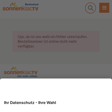
Ups, da ist uns wohl ein Fehler unterlaufen.
Bestellnummer ist online nicht mehr
verfügbar.
zur sonnenklar.TV Webseite
Moderatoren
Empfangsdaten
Impressum