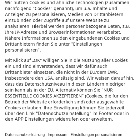
Informationen zur Barrierefreiheit
Datenschutz
Datenschutzeinstellungen
In der sonnenklar.TV Mediathek finden Sie alle Informationen rundum
den TV-Sender sonnenklar.TV!
Das Angebot war mal wieder zu schnell weg? Oder Sie wollen sich Ihre
nächste Traumreise noch einmal gratis etwas genauer anschauen? Dann
stöbern Sie doch in unserem
TV-Programm
und sehen Sie sich dort die
Folgen der letzten Tage nochmal an! Sie würden gerne wissen, was
gerade im TV läuft? Über unseren
Live-Stream
können Sie sonnenklar.TV
online anschauen und die aktuellen Reise-Schnäppchen aus dem
Fernsehen verfolgen! Alle HDTV Infos und Empfangs-Einstellungen
finden Sie
hier
. Dazu gehören Anleitungen zu den Einstellungen bei
Android & iOS Apps sowie der Windows PC App. Für Inspirationen sorgen
die zahlreichen Reisevideos aus allen Kontinenten der Welt - lassen Sie
sich von uns an den Strand, ein der größten Metropolen oder mitten in
den Urlwald entführen! Diverse Videos von Hotels, der Umgebung und