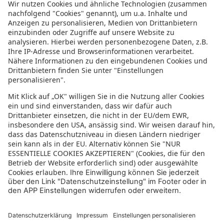
Informationen zur Barrierefreiheit
Datenschutz
Datenschutzeinstellungen
In der sonnenklar.TV Mediathek finden Sie alle Informationen rundum
den TV-Sender sonnenklar.TV!
Das Angebot war mal wieder zu schnell weg? Oder Sie wollen sich Ihre
nächste Traumreise noch einmal gratis etwas genauer anschauen? Dann
stöbern Sie doch in unserem
TV-Programm
und sehen Sie sich dort die
Folgen der letzten Tage nochmal an! Sie würden gerne wissen, was
gerade im TV läuft? Über unseren
Live-Stream
können Sie sonnenklar.TV
online anschauen und die aktuellen Reise-Schnäppchen aus dem
Fernsehen verfolgen! Alle HDTV Infos und Empfangs-Einstellungen
finden Sie
hier
. Dazu gehören Anleitungen zu den Einstellungen bei
Android & iOS Apps sowie der Windows PC App. Für Inspirationen sorgen
die zahlreichen Reisevideos aus allen Kontinenten der Welt - lassen Sie
sich von uns an den Strand, ein der größten Metropolen oder mitten in
den Urlwald entführen! Diverse Videos von Hotels, der Umgebung und