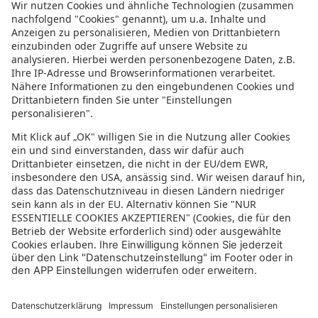
Informationen zur Barrierefreiheit
Datenschutz
Datenschutzeinstellungen
In der sonnenklar.TV Mediathek finden Sie alle Informationen rundum
den TV-Sender sonnenklar.TV!
Das Angebot war mal wieder zu schnell weg? Oder Sie wollen sich Ihre
nächste Traumreise noch einmal gratis etwas genauer anschauen? Dann
stöbern Sie doch in unserem
TV-Programm
und sehen Sie sich dort die
Folgen der letzten Tage nochmal an! Sie würden gerne wissen, was
gerade im TV läuft? Über unseren
Live-Stream
können Sie sonnenklar.TV
online anschauen und die aktuellen Reise-Schnäppchen aus dem
Fernsehen verfolgen! Alle HDTV Infos und Empfangs-Einstellungen
finden Sie
hier
. Dazu gehören Anleitungen zu den Einstellungen bei
Android & iOS Apps sowie der Windows PC App. Für Inspirationen sorgen
die zahlreichen Reisevideos aus allen Kontinenten der Welt - lassen Sie
sich von uns an den Strand, ein der größten Metropolen oder mitten in
den Urlwald entführen! Diverse Videos von Hotels, der Umgebung und