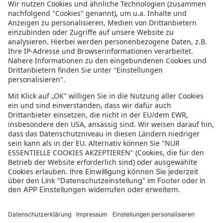
Informationen zur Barrierefreiheit
Datenschutz
Datenschutzeinstellungen
In der sonnenklar.TV Mediathek finden Sie alle Informationen rundum
den TV-Sender sonnenklar.TV!
Das Angebot war mal wieder zu schnell weg? Oder Sie wollen sich Ihre
nächste Traumreise noch einmal gratis etwas genauer anschauen? Dann
stöbern Sie doch in unserem
TV-Programm
und sehen Sie sich dort die
Folgen der letzten Tage nochmal an! Sie würden gerne wissen, was
gerade im TV läuft? Über unseren
Live-Stream
können Sie sonnenklar.TV
online anschauen und die aktuellen Reise-Schnäppchen aus dem
Fernsehen verfolgen! Alle HDTV Infos und Empfangs-Einstellungen
finden Sie
hier
. Dazu gehören Anleitungen zu den Einstellungen bei
Android & iOS Apps sowie der Windows PC App. Für Inspirationen sorgen
die zahlreichen Reisevideos aus allen Kontinenten der Welt - lassen Sie
sich von uns an den Strand, ein der größten Metropolen oder mitten in
den Urlwald entführen! Diverse Videos von Hotels, der Umgebung und