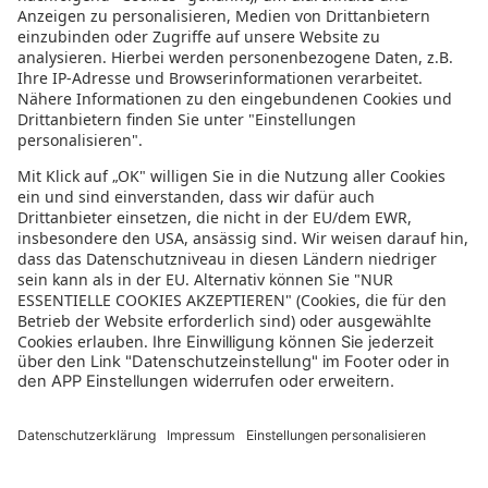
Datenschutzeinstellungen
In der sonnenklar.TV Mediathek finden Sie alle Informationen rundum
den TV-Sender sonnenklar.TV!
Das Angebot war mal wieder zu schnell weg? Oder Sie wollen sich Ihre
nächste Traumreise noch einmal gratis etwas genauer anschauen? Dann
stöbern Sie doch in unserem
TV-Programm
und sehen Sie sich dort die
Folgen der letzten Tage nochmal an! Sie würden gerne wissen, was
gerade im TV läuft? Über unseren
Live-Stream
können Sie sonnenklar.TV
online anschauen und die aktuellen Reise-Schnäppchen aus dem
Fernsehen verfolgen! Alle HDTV Infos und Empfangs-Einstellungen
finden Sie
hier
. Dazu gehören Anleitungen zu den Einstellungen bei
Android & iOS Apps sowie der Windows PC App. Für Inspirationen sorgen
die zahlreichen Reisevideos aus allen Kontinenten der Welt - lassen Sie
sich von uns an den Strand, ein der größten Metropolen oder mitten in
den Urlwald entführen! Diverse Videos von Hotels, der Umgebung und
unseren Reiseprofis lassen keine Fragen offen.