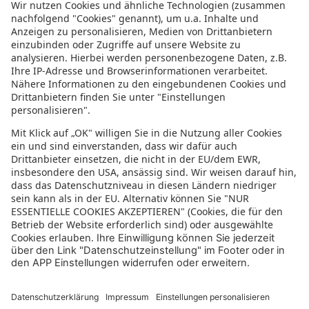
Informationen zur Barrierefreiheit
Datenschutz
Datenschutzeinstellungen
In der sonnenklar.TV Mediathek finden Sie alle Informationen rundum
den TV-Sender sonnenklar.TV!
Das Angebot war mal wieder zu schnell weg? Oder Sie wollen sich Ihre
nächste Traumreise noch einmal gratis etwas genauer anschauen? Dann
stöbern Sie doch in unserem
TV-Programm
und sehen Sie sich dort die
Folgen der letzten Tage nochmal an! Sie würden gerne wissen, was
gerade im TV läuft? Über unseren
Live-Stream
können Sie sonnenklar.TV
online anschauen und die aktuellen Reise-Schnäppchen aus dem
Fernsehen verfolgen! Alle HDTV Infos und Empfangs-Einstellungen
finden Sie
hier
. Dazu gehören Anleitungen zu den Einstellungen bei
Android & iOS Apps sowie der Windows PC App. Für Inspirationen sorgen
die zahlreichen Reisevideos aus allen Kontinenten der Welt - lassen Sie
sich von uns an den Strand, ein der größten Metropolen oder mitten in
den Urlwald entführen! Diverse Videos von Hotels, der Umgebung und