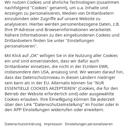
Informationen zur Barrierefreiheit
Datenschutz
Datenschutzeinstellungen
In der sonnenklar.TV Mediathek finden Sie alle Informationen rundum
den TV-Sender sonnenklar.TV!
Das Angebot war mal wieder zu schnell weg? Oder Sie wollen sich Ihre
nächste Traumreise noch einmal gratis etwas genauer anschauen? Dann
stöbern Sie doch in unserem
TV-Programm
und sehen Sie sich dort die
Folgen der letzten Tage nochmal an! Sie würden gerne wissen, was
gerade im TV läuft? Über unseren
Live-Stream
können Sie sonnenklar.TV
online anschauen und die aktuellen Reise-Schnäppchen aus dem
Fernsehen verfolgen! Alle HDTV Infos und Empfangs-Einstellungen
finden Sie
hier
. Dazu gehören Anleitungen zu den Einstellungen bei
Android & iOS Apps sowie der Windows PC App. Für Inspirationen sorgen
die zahlreichen Reisevideos aus allen Kontinenten der Welt - lassen Sie
sich von uns an den Strand, ein der größten Metropolen oder mitten in
den Urlwald entführen! Diverse Videos von Hotels, der Umgebung und