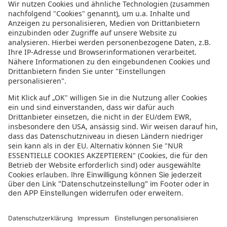
Informationen zur Barrierefreiheit
Datenschutz
Datenschutzeinstellungen
In der sonnenklar.TV Mediathek finden Sie alle Informationen rundum
den TV-Sender sonnenklar.TV!
Das Angebot war mal wieder zu schnell weg? Oder Sie wollen sich Ihre
nächste Traumreise noch einmal gratis etwas genauer anschauen? Dann
stöbern Sie doch in unserem
TV-Programm
und sehen Sie sich dort die
Folgen der letzten Tage nochmal an! Sie würden gerne wissen, was
gerade im TV läuft? Über unseren
Live-Stream
können Sie sonnenklar.TV
online anschauen und die aktuellen Reise-Schnäppchen aus dem
Fernsehen verfolgen! Alle HDTV Infos und Empfangs-Einstellungen
finden Sie
hier
. Dazu gehören Anleitungen zu den Einstellungen bei
Android & iOS Apps sowie der Windows PC App. Für Inspirationen sorgen
die zahlreichen Reisevideos aus allen Kontinenten der Welt - lassen Sie
sich von uns an den Strand, ein der größten Metropolen oder mitten in
den Urlwald entführen! Diverse Videos von Hotels, der Umgebung und